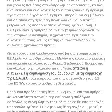
και χρόνιες παθήσεις στα κέντρα λήψης αποφάσεων, καθώς
είναι εκείνοι και οι οικογένειές τους που ζουν καθημερινά με
την αναπηρία ή χρόνια πάθηση και μπορούν να συμβάλλουν
καθοριστικά στη σχεδίαση πολιτικών και νομοθετικών
μέτρων, καθώς αφορούν στη δική τους υγεία και ζωή. Η
Ε.Σ.Α.μεΑ. είναι η ομπρέλα όλων των β’θμιων οργανώσεων
των ατόμων με αναπηρία, με χρόνιες παθήσεις και των
οικογενειών τους, καθώς επίσης και των πανελλαδικών
συλλόγων χρονίων παθήσεων.
Ως εκ τούτου, και λαμβάνοντας υπόψη ότι η συμμετοχή της
Ε.Σ.Α.μεΑ. και των Οργανώσεων Μελών της κρίνεται σημαντική
και αναγκαία σε όλους τους Φορείς Σχεδιασμού, Εφαρμογής
και Αξιολόγησης πολιτικών για την Υγεία,
ζητείται η
ΑΠΟΣΥΡΣΗ ή συμπλήρωση του
άρθρου 21
με τη συμμετοχή
της Ε.Σ.Α.μεΑ.,
δια εκπροσώπου της, στη σύνθεση του Δ.Σ.
του ΕΟΠΥΥ, το οποίο άρθρο τη θέτει εκτός.
Παρόμοια προβληματική θέτει η ΕΣΑμεΑ και επί του άρθρου
48 «Δυνατότητα αναγνώρισης ενώσεων ή συλλόγων
ασθενών ως συνομιλητών της Πολιτείας σε θέματα παροχής
υπηρεσιών υγείας»: Η Ε.Σ.Α.μεΑ. ως θέση αρχής συμφωνεί με
τη θεσμοθέτηση της εκπροσώπησης, διαφωνεί όμως με την