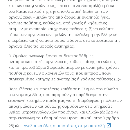
και των οικογενειών τους, πρέπει: α) να διασφαλίζει μέσω
του Καταστατικού της την αποκλειστική διοίκηση των
οργανώσεων - μελών της από άτομα με αναπηρία ή/και
χρόνιες παθήσεις, καθώς και από γονείς ή κηδεμόνες
ατόμων με αναπηρία και χρόνιες παθήσεις, β) να καλύπτει
μέσω των οργανώσεων - μελών της ολόκληρη την Ελληνική
επικράτεια και γ) να αντιπροσωπεύονται στα καταστατικά της
όργανα, όλες τις μορφές αναπηρίας.
3. Ομοίως αναγνωρίζονται οι δευτεροβάθμιες
αντιπροσωπευτικές οργανώσεις, καθώς επίσης οι ενώσεις
και τα πρωτοβάθμια Σωματεία ατόμων με αναπηρία, χρόνιες
παθήσεις και των οικογενειών τους, που εκπροσωπούν
συγκεκριμένες κατηγορίες αναπηρίας ή χρόνιας πάθησης (…)».
Παρεμβάσεις και προτάσεις κατέθεσε η ΕΣΑμεΑ στο σύνολο
του νομοσχεδίου, που αφορούν για παράδειγμα στην
εισαγωγή κριτηρίων ποιότητας για τη διαμόρφωση πολιτικών
αποζημιώσεων και σύναψης συμβάσεων στις υπηρεσίες
υγείας, ιατροτεχνολογικών προϊόντων και υλικών (άρθρο 4),
στην εισαγωγή του θεσμού του Προσωπικού Ιατρού (άρθρο
25) κλπ.
Αναλυτικά όλες οι προτάσεις στην επιστολή
.