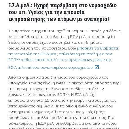
Ε.Σ.Α.μεΑ.: Ηχηρή παρέμβαση στο νομοσχέδιο
του υπ. Υγείας για την απουσία
εκπροσώπησης των ατόμων με αναπηρία!
Τις προτάσεις της επί του σχεδίου νόμου «Γιατρός για όλους
κλπ.» κατέθεσε με επιστολή της η Ε.Σ.Α.μεΑ. στο υπουργείο
Υγείας, οι οποίες έχουν αναρτηθεί και στη δημόσια
διαβούλευση του νομοσχεδίου. Εδώ
μπορείτε να διαβάσετε
την επιστολή της Ε.Σ.Α.μεΑ., παλαιότερη επιστολή για τον
ΕΟΠΥΥ καθώς και επιστολές των οργανώσεων μελών της
Ε.Σ.Α.μεΑ. επί του συγκεκριμένου νομοσχεδίου
.
Από τα σημαντικότερα ζητήματα του νομοσχεδίου του
υπουργείου Υγείας είναι η εντελώς ακατανόητη απόφαση περί
της μη συμμετοχής της Συνομοσπονδίας, και άλλων
κοινωνικών εταίρων, στον ΕΟΠΥΥ. Η ΕΣΑμεΑ είχε
εκπροσώπηση στο ΔΣ του από την έναρξη λειτουργίας του,
λειτουργώντας σύμφωνα με το οικουμενικό σύνθημα του
αναπηρικού κινήματος «Τίποτα για εμάς χωρίς Εμάς»,
διορθώνοντας πολλά προβλήματα εν τη γενέσει τους. Πιο
συγκεκριμένα, η Ε.Σ.Α.μεΑ. υπενθυμίζει ότι ένα από τα κύρια
αιτήματά της είναι η εκπροσώπηση των ατόμων με αναπηρία