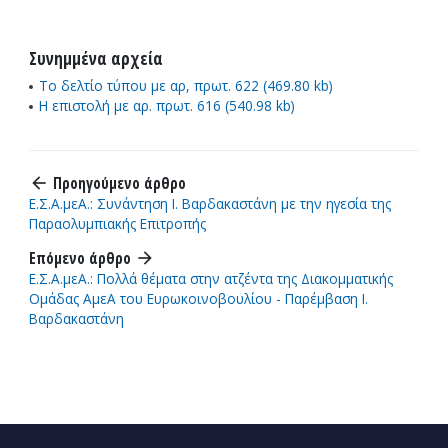
Συνημμένα αρχεία
Το δελτίο τύπου με αρ, πρωτ. 622 (469.80 kb)
Η επιστολή με αρ. πρωτ. 616 (540.98 kb)
Προηγούμενο άρθρο
arrow_back
Ε.Σ.Α.μεΑ.: Συνάντηση Ι. Βαρδακαστάνη με την ηγεσία της
Παραολυμπιακής Επιτροπής
Επόμενο άρθρο
arrow_forward
Ε.Σ.Α.μεΑ.: Πολλά θέματα στην ατζέντα της Διακομματικής
Ομάδας ΑμεΑ του Ευρωκοινοβουλίου - Παρέμβαση Ι.
Βαρδακαστάνη