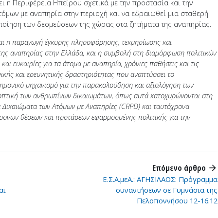
ει η Περιφέρεια Ηπείρου σχετικά με την προστασία και την
όμων με αναπηρία στην περιοχή και να εδραιωθεί μια σταθερή
ποίηση των δεσμεύσεων της χώρας στα ζητήματα της αναπηρίας.
ναι η παραγωγή έγκυρης πληροφόρησης, τεκμηρίωσης και
 της αναπηρίας στην Ελλάδα, και η συμβολή στη διαμόρφωση πολιτικών
αι ευκαιρίες για τα άτομα με αναπηρία, χρόνιες παθήσεις και τις
νικής και ερευνητικής δραστηριότητας που αναπτύσσει το
τημονικό μηχανισμό για την παρακολούθηση και αξιολόγηση των
 οπτική των ανθρωπίνων δικαιωμάτων, όπως αυτά κατοχυρώνονται στη
Δικαιώματα των Ατόμων με Αναπηρίες (CRPD) και ταυτόχρονα
χρονων θέσεων και προτάσεων εφαρμοσμένης πολιτικής για την
Επόμενο άρθρο
arrow_forward
Ε.Σ.Α.μεΑ.: ΑΓΗΣΙΛΑΟΣ: Πρόγραμμα
αι
συναντήσεων σε Γυμνάσια της
Πελοποννήσου 12-16.12