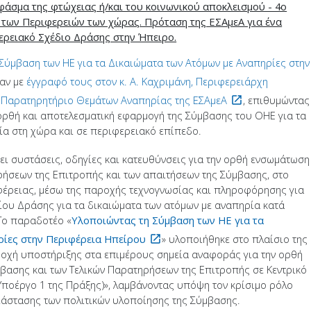
 φάσμα της φτώχειας ή/και του κοινωνικού αποκλεισμού - 4ο
των Περιφερειών των χώρας. Πρόταση της ΕΣΑμεΑ για ένα
ερειακό Σχέδιο Δράσης στην Ήπειρο.
Σύμβαση των ΗΕ για τα Δικαιώματα των Ατόμων με Αναπηρίες στην
λαν με
έγγραφό τους στον κ. Α. Καχριμάνη, Περιφερειάρχη
 Παρατηρητήριο Θεμάτων Αναπηρίας της ΕΣΑμεΑ
, επιθυμώντας
ορθή και αποτελεσματική εφαρμογή της Σύμβασης του ΟΗΕ για τα
ία στη χώρα και σε περιφερειακό επίπεδο.
ει συστάσεις, οδηγίες και κατευθύνσεις για την ορθή ενσωμάτωση
ρήσεων της Επιτροπής και των απαιτήσεων της Σύμβασης, στο
φέρειας, μέσω της παροχής τεχνογνωσίας και πληροφόρησης για
ίου Δράσης για τα δικαιώματα των ατόμων με αναπηρία κατά
 Το παραδοτέο «
Υλοποιώντας τη Σύμβαση των ΗΕ για τα
ρίες στην Περιφέρεια Ηπείρου
» υλοποιήθηκε στο πλαίσιο της
οχή υποστήριξης στα επιμέρους σημεία αναφοράς για την ορθή
βασης και των Τελικών Παρατηρήσεων της Επιτροπής σε Κεντρικό
 Υποέργο 1 της Πράξης)», λαμβάνοντας υπόψη τον κρίσιμο ρόλο
ιάστασης των πολιτικών υλοποίησης της Σύμβασης.