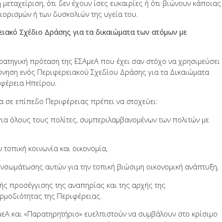
 μεταχείριση, ότι δεν έχουν ίσες ευκαιρίες ή ότι βιώνουν κάποιας
ορισμών ή των δυσκολιών της υγεία του.
ιακό Σχέδιο Δράσης για τα δικαιώματα των ατόμων με
ρατηγική πρόταση της ΕΣΑμεΑ που έχει σαν στόχο να χρησιμεύσει
πόνηση ενός Περιφερειακού Σχεδίου Δράσης για τα Δικαιώματα
ιφέρεια Ηπείρου.
α σε επίπεδο Περιφέρειας πρέπει να στοχεύει:
για όλους τους πολίτες, συμπεριλαμβανομένων των πολιτών με
ν τοπική κοινωνία και οικονομία,
 ενσωμάτωσης αυτών για την τοπική βιώσιμη οικονομική ανάπτυξη,
κής προσέγγισης της αναπηρίας και της αρχής της
ρμοδιότητας της Περιφέρειας.
Α και «Παρατηρητήριο» ευελπιστούν να συμβάλουν στο κρίσιμο