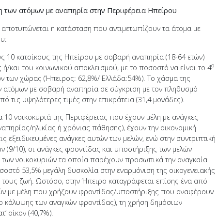
η των ατόμων με αναπηρία στην Περιφέρεια Ηπείρου
, αποτυπώνεται η κατάσταση που αντιμετωπίζουν τα άτομα με
υ:
 10 κατοίκους της Ηπείρου με σοβαρή αναπηρία (18-64 ετών)
ο
ή/και του κοινωνικού αποκλεισμού, με το ποσοστό να είναι το 4
ν των χώρας (Ήπειρος: 62,8%/ Ελλάδα:54%). Το χάσμα της
ν ατόμων με σοβαρή αναπηρία σε σύγκριση με τον πληθυσμό
ό τις υψηλότερες τιμές στην επικράτεια (31,4 μονάδες).
 10 νοικοκυριά της Περιφέρειας που έχουν μέλη με ανάγκες
απηρίας/ηλικίας ή χρόνιας πάθησης), έχουν την οικονομική
ς εξειδικευμένες ανάγκες αυτών των μελών, ενώ στην συντριπτική
ν (9/10), οι ανάγκες φροντίδας και υποστήριξης των μελών
 των νοικοκυριών τα οποία παρέχουν προσωπικά την αναγκαία
σοστό 53,5% μεγάλη δυσκολία στην εναρμόνιση της οικογενειακής
κή τους ζωή. Ωστόσο, στην Ήπειρο καταγράφεται επίσης ένα από
ών με μέλη που χρήζουν φροντίδας/υποστήριξης που αναφέρουν
 κάλυψης των αναγκών φροντίδας), τη χρήση δημόσιων
’ οίκον (40,7%).