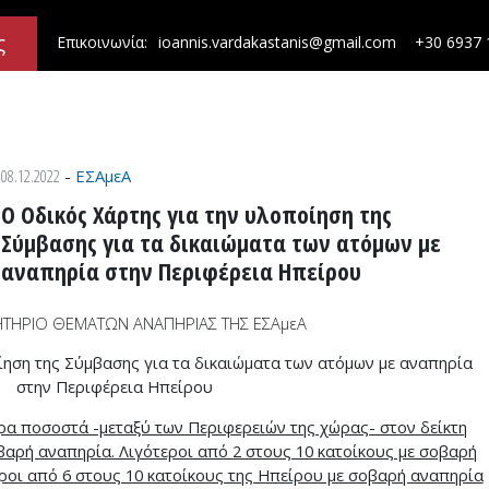
ς
Επικοινωνία:
ioannis.vardakastanis@gmail.com
+30 6937 
08.12.2022
-
ΕΣΑμεΑ
Ο Οδικός Χάρτης για την υλοποίηση της
Σύμβασης για τα δικαιώματα των ατόμων με
αναπηρία στην Περιφέρεια Ηπείρου
ΤΗΡΙΟ ΘΕΜΑΤΩΝ ΑΝΑΠΗΡΙΑΣ ΤΗΣ ΕΣΑμεΑ
ίηση της Σύμβασης για τα δικαιώματα των ατόμων με αναπηρία
στην Περιφέρεια Ηπείρου
ρα ποσοστά -μεταξύ των Περιφερειών της χώρας- στον δείκτη
αρή αναπηρία. Λιγότεροι από 2 στους 10 κατοίκους με σοβαρή
ροι από 6 στους 10 κατοίκους της Ηπείρου με σοβαρή αναπηρία