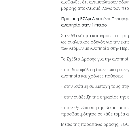
αισθανθεί ότι αντιμετώπισαν άδικη
μορφής αποκλεισμό, λόγω των περι
Πρόταση ΕΣΑμεΑ για ένα Περιφερε
αναπηρία στην Ήπειρο
η
Στην 6
ενότητα καταγράφεται η στ
ως αναλυτικός οδηγός για την εκ
των Ατόμων με Αναπηρία στην Περ
Το Σχέδιο Δράσης για την αναπηρί
• στη διασφάλιση ίσων ευκαιριών 
αναπηρία και χρόνιες παθήσεις,
• στην ισότιμη συμμετοχή τους στη
• στην ανάδειξη της σημασίας της
• στην εξειδίκευση της δικαιωματι
προσβασιμότητας σε κάθε τομέα α
Μέσω της παραπάνω δράσης, ΕΣΑμε