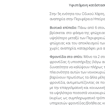
Υφιστάμενη κατάστασ
Στην 5η ενότητα του Οδικού Χάρτη
αναπηρία στην Περιφέρεια Ηπείρο
Βιοτικό επίπεδο:
Πάνω από 6 στους
βρίσκεται στο φάσμα της φτώχειας 
υψηλότερο μεταξύ των Περιφερειώ
φτώχειας και του αποκλεισμού τω
χωρίς αναπηρία, καταγράφει μια απ
Φροντίδα στο σπίτι:
Μόνο τα 2 στα
φροντίδας ή υποστήριξης (λόγω αν
δυνατότητα να καλύψουν πλήρως τι
πλειονότητα αυτών των νοικοκυριώ
βαρύνουν πρωτίστως τα άλλα μέλη
φροντίδα, αντιμετωπίζοντας σε πο
με την επαγγελματική και κοινωνι
τα υψηλότερα ποσοστά νοικοκυρι
(κυρίως ως συμπληρωματικό τρόπο
υπηρεσιών φροντίδας/βοήθειας κατ