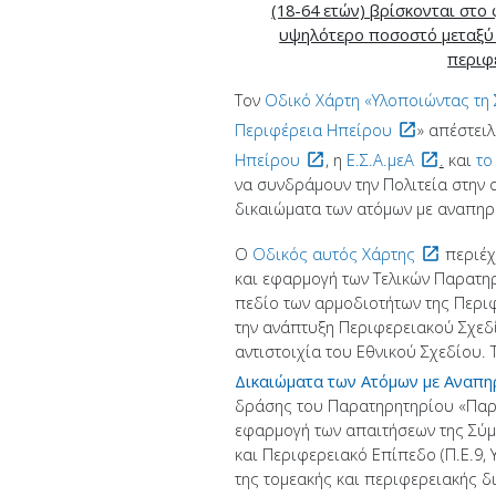
(18-64 ετών) βρίσκονται στο
υψηλότερο ποσοστό μεταξύ 
περιφ
Τον
Οδικό Χάρτη «Υλοποιώντας τη 
Περιφέρεια Ηπείρου
» απέστει
Ηπείρου
, η
Ε.Σ.Α.μεΑ
.
και
το
να συνδράμουν την Πολιτεία στην 
δικαιώματα των ατόμων με αναπηρ
Ο
Οδικός αυτός Χάρτης
περιέχ
και εφαρμογή των Τελικών Παρατη
πεδίο των αρμοδιοτήτων της Περι
την ανάπτυξη Περιφερειακού Σχεδ
αντιστοιχία του Εθνικού Σχεδίου.
Δικαιώματα των Ατόμων με Αναπη
δράσης του Παρατηρητηρίου «Παρ
εφαρμογή των απαιτήσεων της Σύμ
και Περιφερειακό Επίπεδο (Π.Ε.9,
της τομεακής και περιφερειακής δ