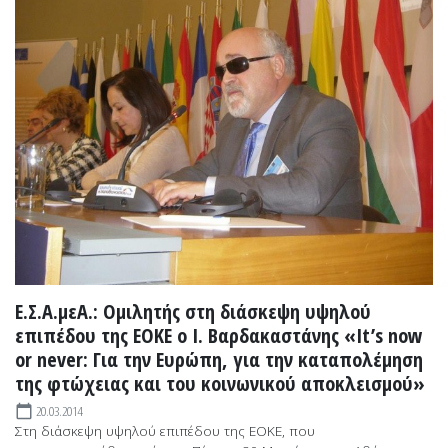
Ε.Σ.Α.μεΑ.: Ομιλητής στη διάσκεψη υψηλού
επιπέδου της ΕΟΚΕ ο Ι. Βαρδακαστάνης «It’s now
or never: Για την Ευρώπη, για την καταπολέμηση
της φτώχειας και του κοινωνικού αποκλεισμού»
20.03.2014
calendar_today
Στη διάσκεψη υψηλού επιπέδου της ΕΟΚΕ, που