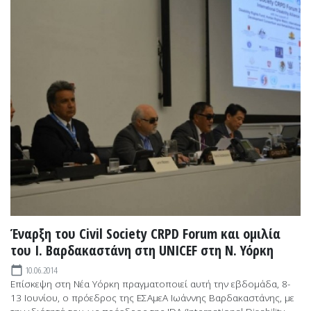
Έναρξη του Civil Society CRPD Forum και ομιλία
του Ι. Βαρδακαστάνη στη UNICEF στη Ν. Υόρκη
10.06.2014
calendar_today
Επίσκεψη στη Νέα Υόρκη πραγματοποιεί αυτή την εβδομάδα, 8-
13 Ιουνίου, ο πρόεδρος της ΕΣΑμεΑ Ιωάννης Βαρδακαστάνης, με