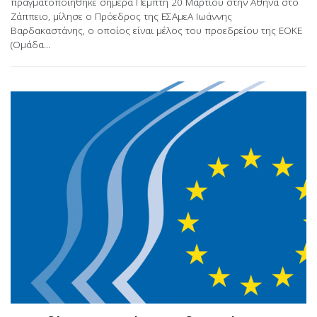
πραγματοποιήθηκε σήμερα Πέμπτη 20 Μαρτίου στην Αθήνα στο
Ζάππειο, μίλησε ο Πρόεδρος της ΕΣΑμεΑ Ιωάννης
Βαρδακαστάνης, ο οποίος είναι μέλος του προεδρείου της ΕΟΚΕ
(Ομάδα...