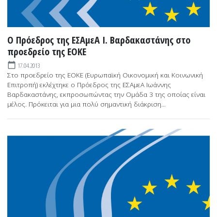
Ο Πρόεδρος της ΕΣΑμεΑ Ι. Βαρδακαστάνης στο
προεδρείο της ΕΟΚΕ
17.04.2013
calendar_today
Στο προεδρείο της ΕΟΚΕ (Ευρωπαϊκή Οικονομική και Κοινωνική
Επιτροπή) εκλέχτηκε ο Πρόεδρος της ΕΣΑμεΑ Ιωάννης
Βαρδακαστάνης, εκπροσωπώντας την Ομάδα 3 της οποίας είναι
μέλος. Πρόκειται για μια πολύ σημαντική διάκριση...