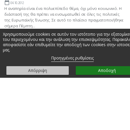
04.10.2012
calendar_today
Η αναπηρία είναι ένα πολυεπίπεδο θέμα, όχι μόνο κοινωνικό. Η
διάστασή της θα πρέπει να ενσωματωθεί σε όλες τις πολιτικές
της Ευρωπαϊκής Ένωσης. Σε αυτό το πλαίσιο πραγματοποιήθηκε
σήμερα Πέμπτη...
Χρησιμοποιούμε cookies σε αυτόν τον ιστότοπο για την εξατομίκ
του περιεχομένου και την ανάλυση την επισκεψιμότητας. Παρακαλ
αποφασίστε εάν επιθυμείτε την αποδοχή των cookies στην ιστοσε
μας.
Προηγμένες ρυθμίσεις
Απόρριψη
Αποδοχή