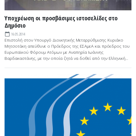
Υποχρέωση οι προσβάσιμες ιστοσελίδες στο
Δημόσιο
16.05.2014
calendar_today
Επιστολή στον Υπουργό Διοικητικής Μεταρρύθμισης Κυριάκο
Μητσοτάκη απεύθυνε ο Πρόεδρος της ΕΣΑμεΑ και πρόεδρος του
Ευρωπαϊκού Φόρουμ Ατόμων με Αναπηρία Ιωάννης
Βαρδακαστάνης, με την οποία ζητά να δοθεί από την Ελληνική...